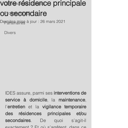
votre résidence principale
Demandeurs d'emploi
ou secondaire
Projets d'IDES
Dernière mise à jour :
26 mars 2021
Partenaires
Divers
IDES assure, parmi ses 
interventions de 
service à domicile
, la 
maintenance
, 
l’
entretien
 et la 
vigilance temporaire 
des résidences principales et/ou 
secondaires
. De quoi s’agit-il 
exactement ? Et où s’arrêtent, dans ce 