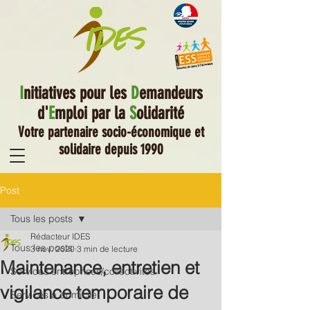
I
nitiatives pour les
D
emandeurs
d'
E
mploi par la
S
olidarité
Votre partenaire socio-économique et
solidaire depuis 1990
Post
Tous les posts
Rédacteur IDES
Tous les posts
3 nov. 2020
3 min de lecture
Maintenance, entretien et
Services entreprises/collectivités
vigilance temporaire de
Services à domicile