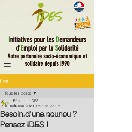
I
nitiatives pour les
D
emandeurs
d'
E
mploi par la
S
olidarité
Votre partenaire socio-économique et
solidaire depuis 1990
Post
Tous les posts
Rédacteur IDES
Tous les posts
26 nov. 2020
3 min de lecture
Besoin d'une nounou ?
Services entreprises/collectivités
Pensez IDES !
Services à domicile