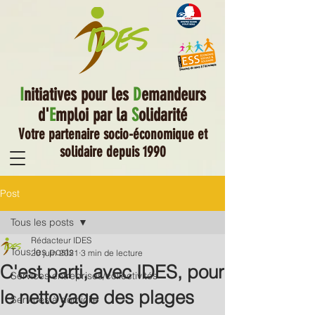
I
nitiatives pour les
D
emandeurs
d'
E
mploi par la
S
olidarité
Votre partenaire socio-économique et
solidaire depuis 1990
Post
Tous les posts
Rédacteur IDES
Tous les posts
20 juin 2021
3 min de lecture
C'est parti, avec IDES, pour
Services entreprises/collectivités
le nettoyage des plages
Services à domicile